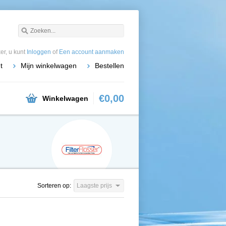
r, u kunt
Inloggen
of
Een account aanmaken
t
Mijn winkelwagen
Bestellen
€0,00
Winkelwagen
Sorteren op:
Laagste prijs