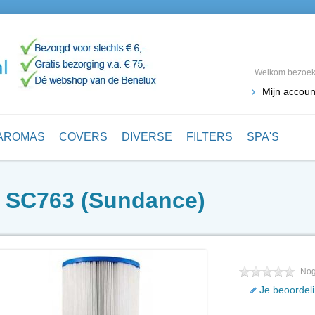
Welkom bezoeke
Mijn accoun
AROMAS
COVERS
DIVERSE
FILTERS
SPA'S
r SC763 (Sundance)
Nog
Je beoordel