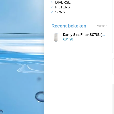
DIVERSE
FILTERS
SPA'S
Recent bekeken
Wissen
Darlly Spa Filter SC763 (Sundance)
€84,90