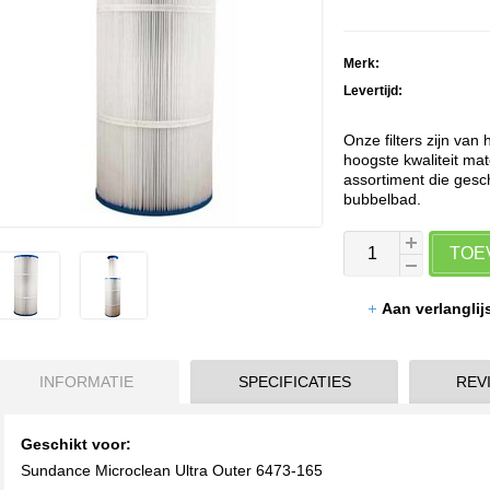
Merk:
Levertijd:
Onze filters zijn van
hoogste kwaliteit mate
assortiment die gesch
bubbelbad.
TOE
Aan verlangli
INFORMATIE
SPECIFICATIES
REVI
Geschikt voor:
Sundance Microclean Ultra Outer 6473-165