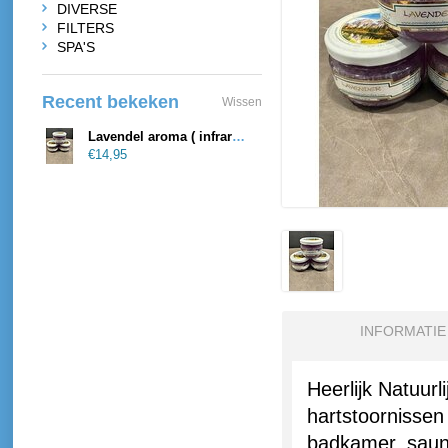
DIVERSE
FILTERS
SPA'S
Recent bekeken
Wissen
Lavendel aroma ( infrarood )sauna
€14,95
INFORMATIE
Heerlijk Natuurl
hartstoornissen
badkamer, saun