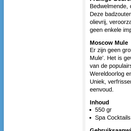
Bedwelmende, 
Deze badzouten z
olievrij, veroor
geen enkele im
Moscow Mule
Er zijn geen g
Mule'. Het is g
van de populair
Wereldoorlog en
Uniek, verfrisse
eenvoud.
Inhoud
550 gr
Spa Cocktails 
Gebruiksaanwi