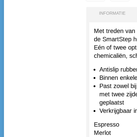
INFORMATIE
Met treden van
de SmartStep he
Eén of twee op
chemicaliën, sc
Antislip rubbe
Binnen enkele
Past zowel bi
met twee zijd
geplaatst
Verkrijgbaar i
Espresso
Merlot