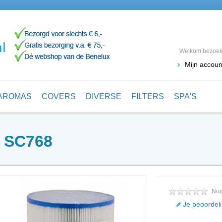
Welkom bezoeke
Mijn accoun
AROMAS
COVERS
DIVERSE
FILTERS
SPA'S
r SC768
Nog
Je beoordel