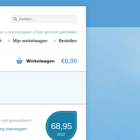
r, u kunt
Inloggen
of
Een account aanmaken
t
Mijn winkelwagen
Bestellen
€0,00
Winkelwagen
 niet gewaardeerd
68,95
ing toevoegen
eur