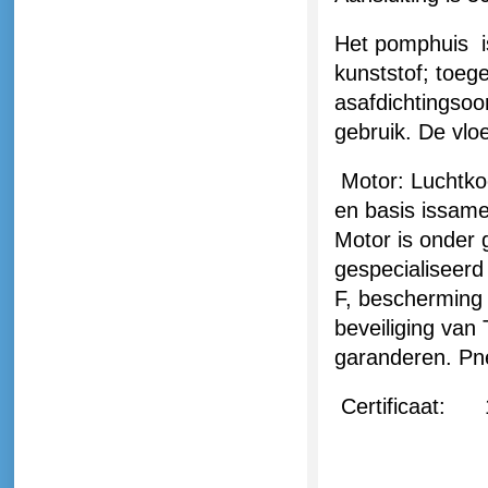
Het pomphuis
i
kunststof
;
toeg
asafdichting
soo
gebruik.
De vloe
Motor:
Luchtko
en
basis is
same
Motor
is onder
gespecialiseerd 
F
, bescherming
beveiliging
van 
garanderen.
Pn
Certificaat
: 1