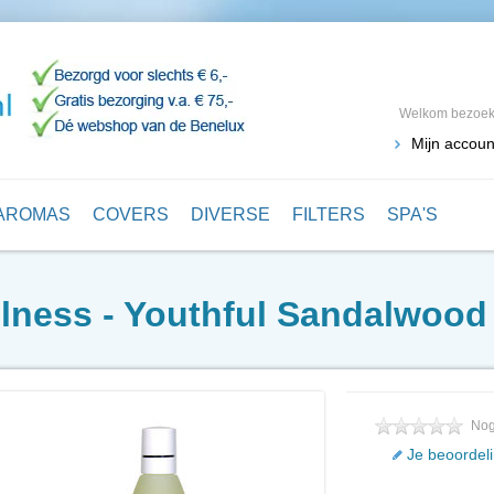
Welkom bezoeke
Mijn accoun
AROMAS
COVERS
DIVERSE
FILTERS
SPA'S
lness - Youthful Sandalwood
Nog
Je beoordel