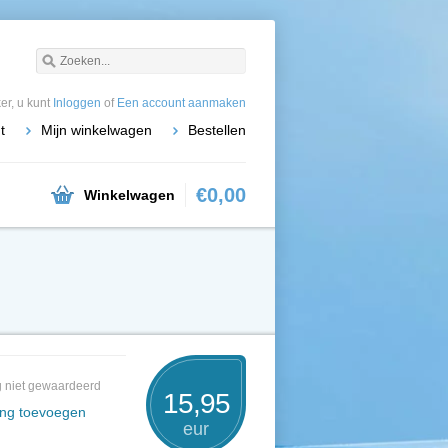
r, u kunt
Inloggen
of
Een account aanmaken
t
Mijn winkelwagen
Bestellen
€0,00
Winkelwagen
 niet gewaardeerd
15,95
ing toevoegen
eur