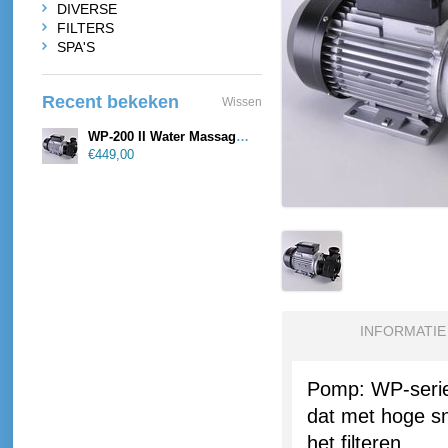
DIVERSE
FILTERS
SPA'S
Recent bekeken
Wissen
WP-200 II Water Massage en Circulatiepomp
€449,00
INFORMATIE
Pomp:
WP
-seri
dat
met hoge
s
het
filter
en.