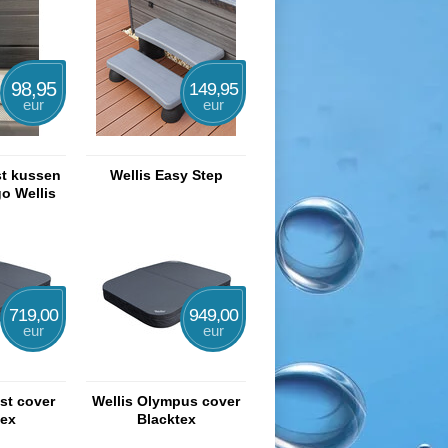
98,95
149,95
eur
eur
st kussen
Wellis Easy Step
go Wellis
719,00
949,00
eur
eur
st cover
Wellis Olympus cover
tex
Blacktex