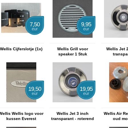
7,50
9,95
eur
eur
Wellis Cijferslotje (1x)
Wellis Grill voor
Wellis Jet 
speaker 1 Stuk
transpa
19,50
19,95
eur
eur
Wellis Wellis logo voor
Wellis Jet 3 inch
Wellis Air Re
kussen Everest
transparant - roterend
oud mo