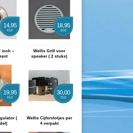
14,95
18,95
eur
eur
2 inch –
Wellis Grill voor
rant
speaker ( 2 stuks)
19,95
30,00
eur
eur
gulator (
Wellis Cijferslotjes per
del)
4 verpakt