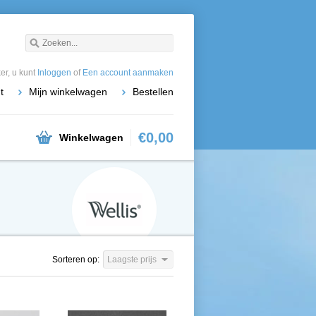
r, u kunt
Inloggen
of
Een account aanmaken
t
Mijn winkelwagen
Bestellen
€0,00
Winkelwagen
Sorteren op:
Laagste prijs