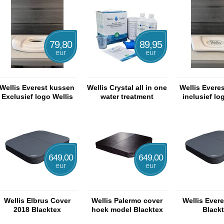
79,80
89,95
eur
eur
Wellis Everest kussen
Wellis Crystal all in one
Wellis Evere
Exclusief logo Wellis
water treatment
inclusief lo
649,00
649,00
eur
eur
Wellis Elbrus Cover
Wellis Palermo cover
Wellis Evere
2018 Blacktex
hoek model Blacktex
Black