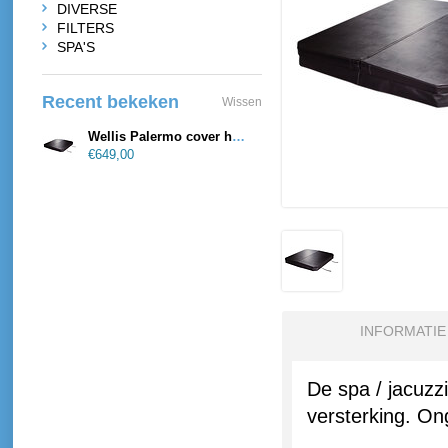
DIVERSE
FILTERS
SPA'S
Recent bekeken
Wissen
Wellis Palermo cover hoek model Blacktex
€649,00
INFORMATIE
De spa / jacuzz
versterking. Ong